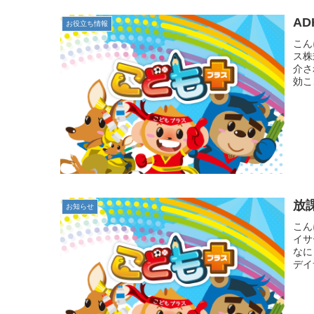
A
お役立ち情報
こん
ス株
介さ
効こ
放
お知らせ
こん
イサ
なに
デイ