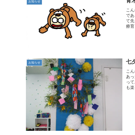
青
お知らせ
こん
であ
て先
療育
七
お知らせ
こん
あっ
って
も楽