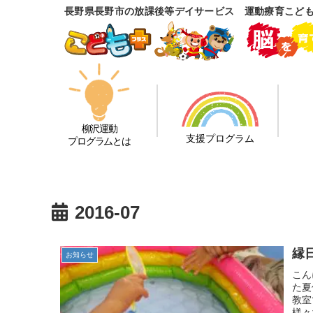
長野県長野市の放課後等デイサービス 運動療育こど
柳沢運動
支援プログラム
プログラムとは
2016-07
縁
お知らせ
こん
た夏
教室
様々