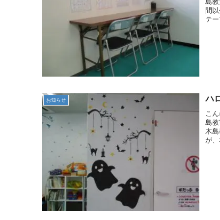
島教
間以
テー
ハ
お知らせ
こん
島教
木島
が、