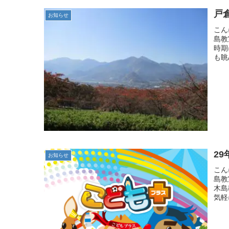
戸
お知らせ
こん
島教
時期
も眺
2
お知らせ
こん
島教
木島
気軽