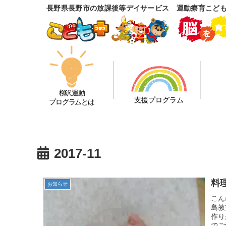
長野県長野市の放課後等デイサービス 運動療育こど
柳沢運動
支援プログラム
プログラムとは
2017-11
料
お知らせ
こん
島教
作り
でご