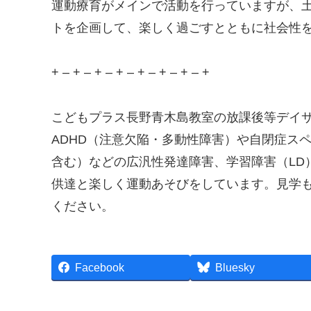
運動療育がメインで活動を行っていますが、
トを企画して、楽しく過ごすとともに社会性
+ – + – + – + – + – + – + – +
こどもプラス長野青木島教室の放課後等デイ
ADHD（注意欠陥・多動性障害）や自閉症ス
含む）などの広汎性発達障害、学習障害（LD
供達と楽しく運動あそびをしています。見学
ください。
Facebook
Bluesky