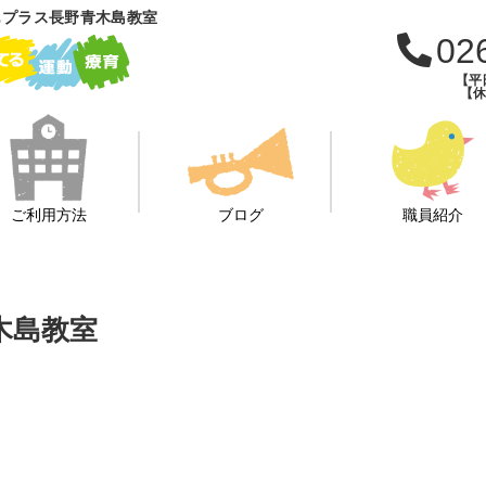
もプラス長野青木島教室
02
【平日
【休日
ご利用方法
ブログ
職員紹介
木島教室