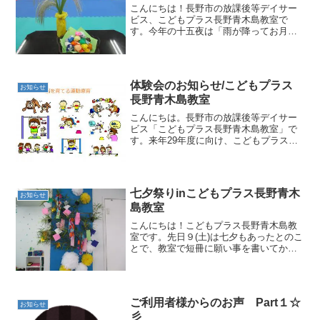
こんにちは！長野市の放課後等デイサー
ビス、こどもプラス長野青木島教室で
す。今年の十五夜は「雨が降ってお月様
が見えなかったよ～」と残念そうなこど
も達。それならば！ということで先週の
祝日にみんなでお月見ごっこを行いまし
た＼(^o^)／まずは「十...
体験会のお知らせ/こどもプラス
お知らせ
長野青木島教室
こんにちは。長野市の放課後等デイサー
ビス「こどもプラス長野青木島教室」で
す。来年29年度に向け、こどもプラス長
野青木島教室でも利用者の募集を行いま
す。つきまして運動療育の体験会を開催
しますので、利用を検討中などご興味の
ある方はお気軽にお越し...
七夕祭りinこどもプラス長野青木
お知らせ
島教室
こんにちは！こどもプラス長野青木島教
室です。先日９(土)は七夕もあったとのこ
とで、教室で短冊に願い事を書いてから
皆でパフェを作ってお祭り気分を楽しみ
ました＼(^o^)／普段とは違う活動でこど
も達も楽しんでくれたので何よりです！
これからも様々...
ご利用者様からのお声 Part１☆
お知らせ
彡