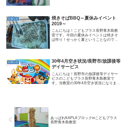
てしまいましたね😣皆様は風邪などひか
ず元気にお過ごしでしょうか？現在、こ
どもプラス長野青木島教室では運動遊び
後の静かな活動の時間にS...
焼きそばBBQ～夏休みイベント
お知らせ
2019～
こんにちは！こどもプラス長野青木島教
室です。今回の夏休みイベントは焼きそ
ば作り！せっかく夏ということなので今
回はバーベキューコンロを使ったＢＢＱ
形式で行いました♪高学年のお友だちには
タープを設置するところからお手伝いを
してもらい、とっても助...
30年4月空き状況/長野市/放課後等
お知らせ
デイサービス
こんにちは！長野市の放課後等デイサー
ビスのこどもプラス長野青木島教室で
す。当教室の30年4月空き状況になりま
す。こどもプラス青木島教室を利用中の
方で、追加利用をご希望される場合は教
室までお気軽にご連絡ください。＜空き
があり利用可能な日＞30...
あっぱれKAPLAブロックinこどもプラス
長野青木島教室