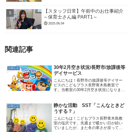
【スタッフ日常】午前中のお仕事紹介
～保育士さん編 PART1～
2025.06.04
関連記事
30年2月空き状況/長野市/放課後等
お知らせ
デイサービス
こんにちは！長野市の放課後等デイサー
ビスのこどもプラス長野青木島教室で
す。当教室の30年2月空き状況になりま
す。こどもプラス青木島教室を利用中の
方で、追加利用をご希望される場合は教
室までお気軽にご連絡ください。＜空き
静かな活動 SST「こんなときど
お知らせ
があり利用可能な日＞16...
うする？」
こんにちは！こどもプラス長野青木島教
室の塩沢です。先週まで暖かい日が続い
ていましたが、また冬の寒さが戻ってき