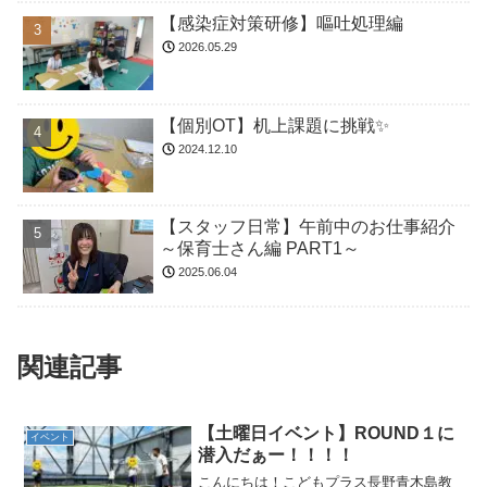
【感染症対策研修】嘔吐処理編
2026.05.29
【個別OT】机上課題に挑戦✨
2024.12.10
【スタッフ日常】午前中のお仕事紹介
～保育士さん編 PART1～
2025.06.04
関連記事
【土曜日イベント】ROUND１に
イベント
潜入だぁー！！！！
こんにちは！こどもプラス長野青木島教