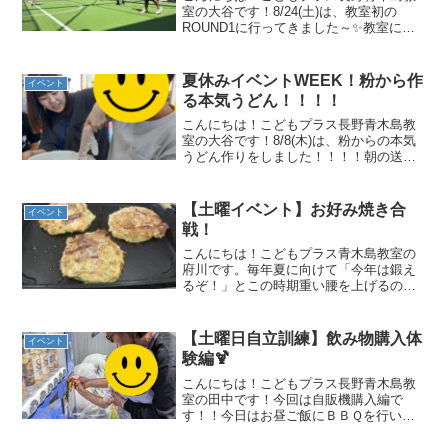
室の大谷です！8/24(土)は、教室初の
ROUND1に行ってきました～✨教室に着
くなり「はやく先生行こうよ！」
「ROUND1で何する！？」とノリノリな
こども達😊教室イベントとしてROUND1
夏休みイベントWEEK！粉から作
イベント
に行くのも初で...
る本気うどん！！！！
こんにちは！こどもプラス長野青木島教
室の大谷です！8/8(木)は、粉からの本気
うどん作りをしました！！！！朝の送迎
後すぐに買い物に出かけ、うどん作りの
準備ばっちり◎今回は、デザートの牛乳
寒天も作る予定だったため、うどんを作
【土曜イベント】お好み焼き合
イベント
る班、牛乳寒天を作...
戦！
こんにちは！こどもプラス青木島教室の
府川です。毎年夏に向けて「今年は鍛え
るぞ！」とこの時期重い腰を上げるので
すがすぐに座ってしまい、現在絶賛増量
中。んーこれはまた七夕のお願いで書く
しかなさそうですね。ということで今回
【土曜日自立訓練】飲み物購入体
イベント
の土曜日イベントはお好み...
験編🍹
こんにちは！こどもプラス長野青木島教
室の田中です！今回は自販機購入編で
す！！今日はお昼ご飯にＢＢＱを行いま
した🥩 その時に飲むドリンクを購入し
ます🍹目的地は教室から歩いて5分くらい