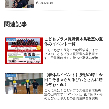
2025.06.04
関連記事
こどもプラス長野青木島教室の夏
お知らせ
休みイベント一覧
こんにちは！長野市の放課後等デイサー
ビスのこどもプラス長野青木島教室で
す。子供達は待ちに待った夏休みが始ま
りましたね＼(^o^)／親御さんからすると
ちょっと大変という声も聞こえて来ます
が。。笑こどもプラス長野青木島教室で
は、せっかく夏休みに...
【春休みイベント】決戦の時！今
お知らせ
回こそきゃらめるびぃとさんに勝
つぞぉ～💪！
こんにちは！こどもプラス長野青木島教
室の山﨑です！3/25(火)は、第２回きゃら
めるびぃとさんとの合同運動会を実施し
ました～✨前回、府川先生のじゃんけん
で準優勝となった運動会、、あれから