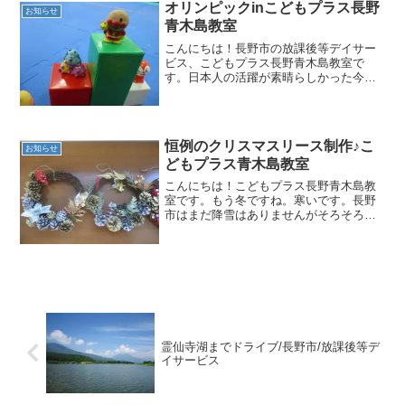
我々は屈辱を果たすために作戦会議と、
オリンピックinこどもプラス長野
お知らせ
競技の練習をしてき...
青木島教室
こんにちは！長野市の放課後等デイサー
ビス、こどもプラス長野青木島教室で
す。日本人の活躍が素晴らしかった今回
のリオオリンピック、感動をありがとう
ございました＼(^o^)／ついに閉会式とな
り寂しい気持ちもありますが、夏休み中
ということもありこど...
恒例のクリスマスリース制作♪こ
お知らせ
どもプラス青木島教室
こんにちは！こどもプラス長野青木島教
室です。もう冬ですね。寒いです。長野
市はまだ降雪はありませんがそろそろな
のでしょうか。寒い時こそ運動をして体
をあたためましょう！そして今回はクリ
スマスが近いとのことで、毎年恒例のク
リスマスリース制作を行い...
霊仙寺湖までドライブ/長野市/放課後等デ
イサービス