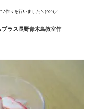
作りを行いました＼(^o^)／
もプラス長野青木島教室作