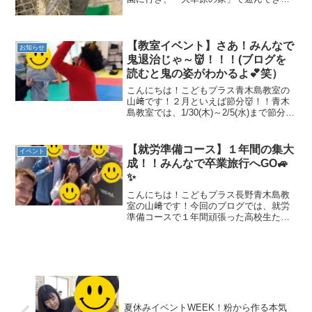
した☆駐車場から大草原の家まで歩いて
行きます！到着してすぐに昼食を食べ、1
時間30分程室内の遊び場で遊んできまし
た！他の子もいま...
【教室イベント】さあ！みんなで
お知らせ
鬼退治じゃ～👹！！！(ブログを
読むと鬼の姿がわかるよ💕笑）
こんにちは！こどもプラス青木島教室の
山﨑です！２月といえば節分👹！！青木
島教室では、1/30(木)～2/5(水)まで節分
Weekとし、日によって節分を楽しめるイ
ベントを企画しています✨今回のブログ
では、1/30(木)に行われた豆まきの様子
【就労準備コース】１年間の集大
イベント
を...
成！！みんなで卒業旅行へGO🚙
✨
こんにちは！こどもプラス長野青木島教
室の山﨑です！今回のブログでは、就労
準備コースで１年間頑張った高校生たち
の卒業旅行の様子をお伝えします👏✨本
当にこの1年間、高校生たちは頑張ったと
思います。遊びに行きたい気持ちを我慢
して、自分の苦手なこと...
夏休みイベントWEEK！粉から作る本気