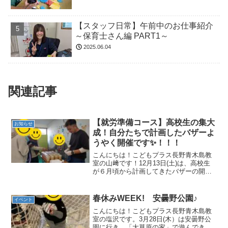
【スタッフ日常】午前中のお仕事紹介
～保育士さん編 PART1～
2025.06.04
関連記事
【就労準備コース】高校生の集大
お知らせ
成！自分たちで計画したバザーよ
うやく開催です✨！！！
こんにちは！こどもプラス長野青木島教
室の山﨑です！12月13日(土)は、高校生
が６月頃から計画してきたバザーの開催
日✨今日という当日を迎えるまでに、手
作りの作品は何がいいのか、値段設定は
どうするか、レイアウトはどうするのか
春休みWEEK! 安曇野公園♪
イベント
など、たくさんのこ...
こんにちは！こどもプラス長野青木島教
室の塩沢です。3月28日(木）は安曇野公
園に行き、「大草原の家」で遊んできま