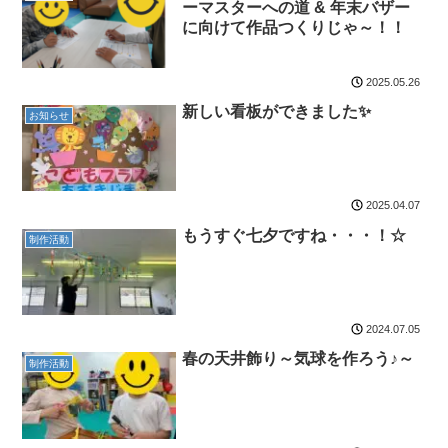
ーマスターへの道 & 年末バザー
に向けて作品つくりじゃ～！！
2025.05.26
新しい看板ができました✨
お知らせ
2025.04.07
もうすぐ七夕ですね・・・！☆
制作活動
2024.07.05
春の天井飾り～気球を作ろう♪～
制作活動