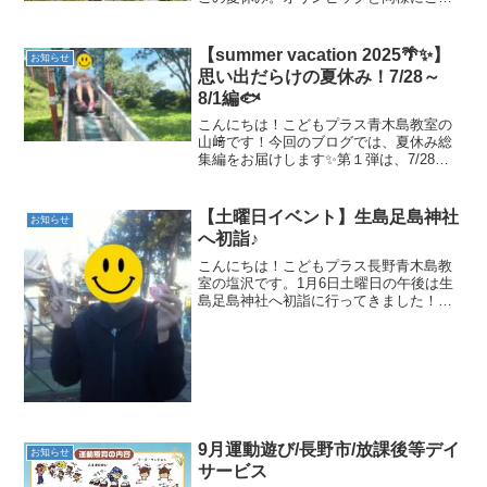
らも盛り上がっております！(笑)というこ
とで、8月は曜日ごとのイベントを実施予
定となっております♪第一弾の昨日は白馬
【summer vacation 2025🌴✨】
お知らせ
に行ってきました...
思い出だらけの夏休み！7/28～
8/1編🐟
こんにちは！こどもプラス青木島教室の
山﨑です！今回のブログでは、夏休み総
集編をお届けします✨第１弾は、7/28～
8/1編をどうぞ😊！【7/28(月)は、青木島
教室では初めて行く長和ちびっこ広場へ
🚙】行きの車内では、「ながーい滑り台
【土曜日イベント】生島足島神社
お知らせ
あるんでし...
へ初詣♪
こんにちは！こどもプラス長野青木島教
室の塩沢です。1月6日土曜日の午後は生
島足島神社へ初詣に行ってきました！お
やつを買って準備OK！ということで車に
乗って出発♪お参りをしたり、おみくじを
引いたりと楽しんできました(*^^*)鯛みく
じを真剣に...
9月運動遊び/長野市/放課後等デイ
お知らせ
サービス