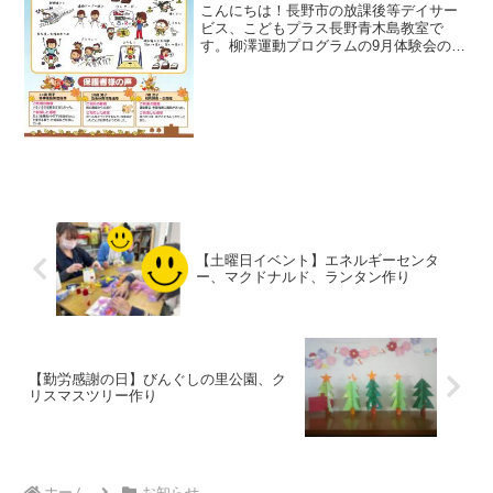
こんにちは！長野市の放課後等デイサー
ビス、こどもプラス長野青木島教室で
す。柳澤運動プログラムの9月体験会のご
案内から運動療育のご紹介です。回転ス
キップ/忍者連続跳び/グーパーウシガエ
ル/新幹線クマ/連続グーパー跳び/足を使
った積み木つみ/コ...
【土曜日イベント】エネルギーセンタ
ー、マクドナルド、ランタン作り
【勤労感謝の日】びんぐしの里公園、ク
リスマスツリー作り
ホーム
お知らせ